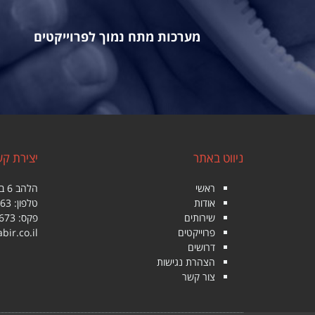
מערכות מתח נמוך לפרוייקטים
ניווט באתר
יצירת ק
ראשי
הלהב 6 ביתן 267 איזור תעשיה חולון
אודות
טלפון:
763
שירותים
פקס: 03-5597673
פרוייקטים
bir.co.il
דרושים
הצהרת נגישות
צור קשר